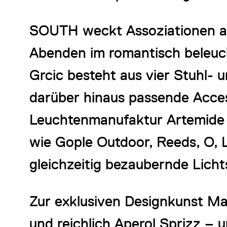
SOUTH weckt Assoziationen an 
Abenden im romantisch beleuch
Grcic besteht aus vier Stuhl-
darüber hinaus passende Acces
Leuchtenmanufaktur Artemide z
wie Gople Outdoor, Reeds, O,
gleichzeitig bezaubernde Lic
Zur exklusiven Designkunst Ma
und reichlich Aperol Sprizz – 