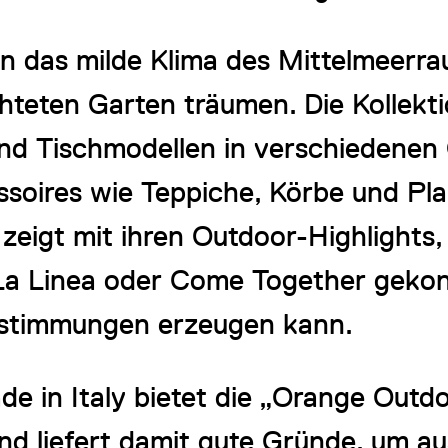
das milde Klima des Mittelmeerrau
teten Garten träumen. Die Kollekt
 und Tischmodellen in verschiedene
soires wie Teppiche, Körbe und Plai
eigt mit ihren Outdoor-Highlights,
 La Linea oder Come Together geko
htstimmungen erzeugen kann.
de in Italy bietet die „Orange Out
und liefert damit gute Gründe, um 