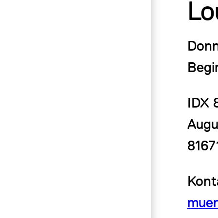
Lo
Donn
Begi
IDX 
Augu
8167
Kont
muen