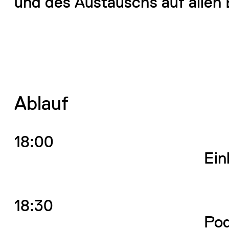
und des Austauschs auf allen
Ablauf
18:00
Ein
18:30
Pod