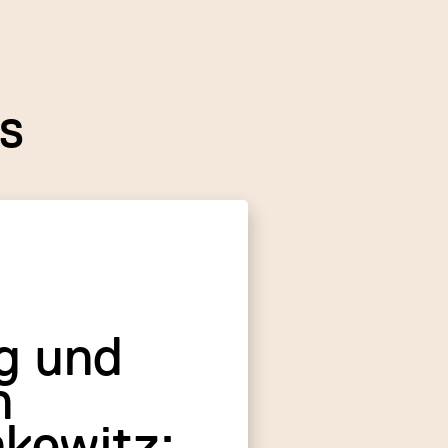
Vertriebsst
einstieg.
s
Mit einer S
mir dabei ei
Wegen meine
was es bede
kulturellen 
g und
mich besonde
n
Prozesses se
nkewitz: