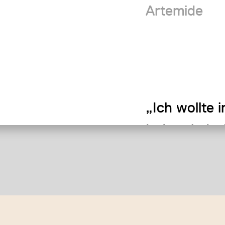
Artemide
„Ich wollte 
Industriedes
Sales Acade
alles ausfüh
können. Eine
ergreifen ko