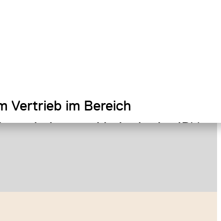
im Vertrieb im Bereich
ign arbeiten und habe in der IDX
my die Möglichkeit gesehen,
rlich von A bis Z lernen zu
 Chance, die ich bei Artemide
nnte und von Lichttheorie bis