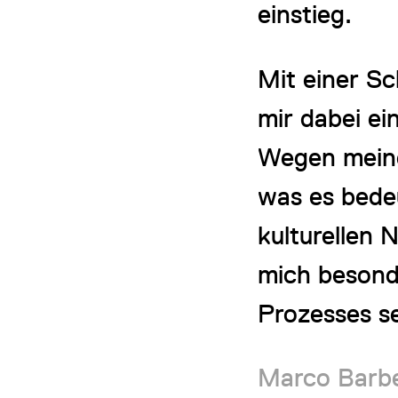
einstieg.
Mit einer S
mir dabei ei
Wegen meine
was es bede
kulturellen 
mich besonde
Prozesses se
Marco Barbe